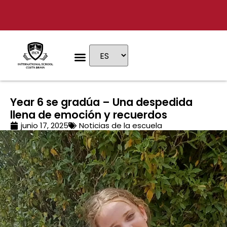
Por qué ISCB
Etapas educativas
Vida escolar
Admisiones & Tarifas
Visita privada
Year 6 se gradúa – Una despedida
llena de emoción y recuerdos
junio 17, 2025
Noticias de la escuela