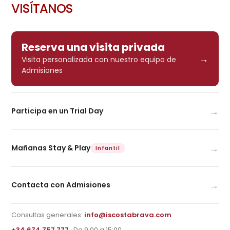
VISÍTANOS
Reserva una visita privada
→
Visita personalizada con nuestro equipo de
Admisiones
→
Participa en un Trial Day
→
Mañanas Stay & Play
Infantil
→
Contacta con Admisiones
Consultas generales:
info@iscostabrava.com
+34 674 757 777
· De 9:00 a 15:00