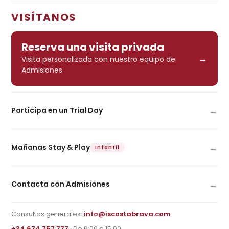
VISÍTANOS
Reserva una visita privada
→
Visita personalizada con nuestro equipo de
Admisiones
→
Participa en un Trial Day
→
Mañanas Stay & Play
Infantil
→
Contacta con Admisiones
Consultas generales:
info@iscostabrava.com
+34 674 757 777
· De 9:00 a 15:00