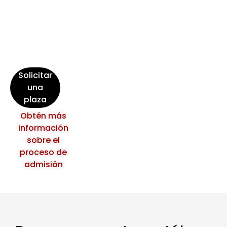
más
sobre
el
Colegio
Internacional
Costa
Brava.
Solicitar
una
plaza
Obtén más
información
sobre el
proceso de
admisión