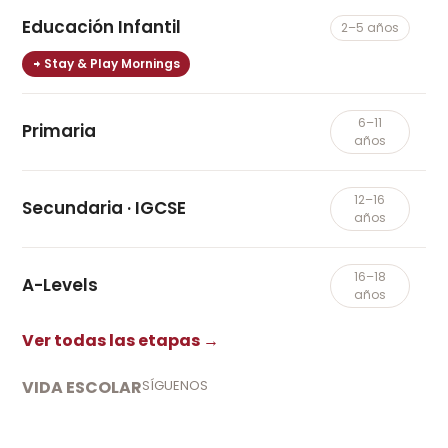
Educación Infantil
2–5 años
Stay & Play Mornings
6–11
Primaria
años
12–16
Secundaria · IGCSE
años
16–18
A-Levels
años
Ver todas las etapas →
VIDA ESCOLAR
SÍGUENOS