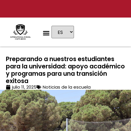
Por qué ISCB
Etapas educativas
Vida escolar
Admisiones & Tarifas
Visita privada
Preparando a nuestros estudiantes
para la universidad: apoyo académico
y programas para una transición
exitosa
julio 11, 2025
Noticias de la escuela