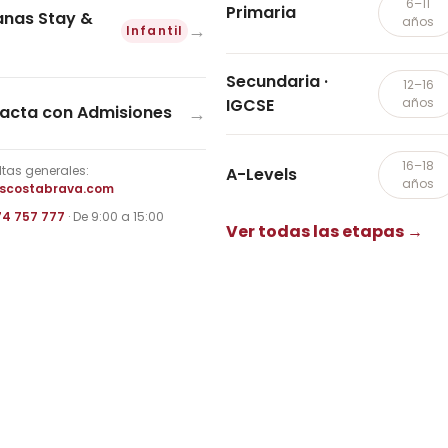
6–11
Primaria
nas Stay &
años
→
Infantil
Secundaria ·
12–16
IGCSE
años
→
acta con Admisiones
16–18
tas generales:
A-Levels
años
iscostabrava.com
74 757 777
· De 9:00 a 15:00
Ver todas las etapas →