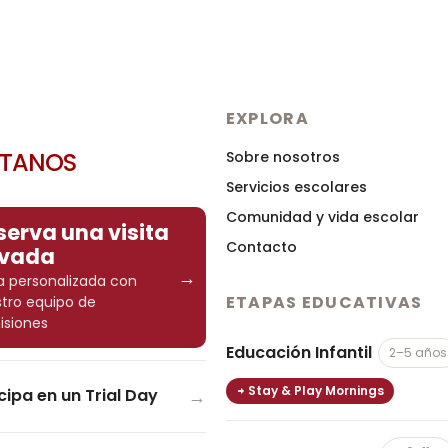
EXPLORA
ÍTANOS
Sobre nosotros
Servicios escolares
Comunidad y vida escolar
serva una visita
Contacto
ivada
→
ta personalizada con
ETAPAS EDUCATIVAS
tro equipo de
siones
Educación Infantil
2–5 años
Stay & Play Mornings
→
cipa en un Trial Day