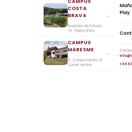
CAMPUS
Maña
COSTA
Play
→
BRAVA
Avenida de Fanals,
70 · Platja d'Aro
Cont
CAMPUS
MARESME
Consul
→
info@
C. Carles Flotats, 14 ·
+34 6
Canet de Mar