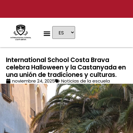
Por qué ISCB
Etapas educativas
Vida escolar
Admisiones & Tarifas
Visita privada
International School Costa Brava
celebra Halloween y la Castanyada en
una unión de tradiciones y culturas.
noviembre 24, 2025
Noticias de la escuela