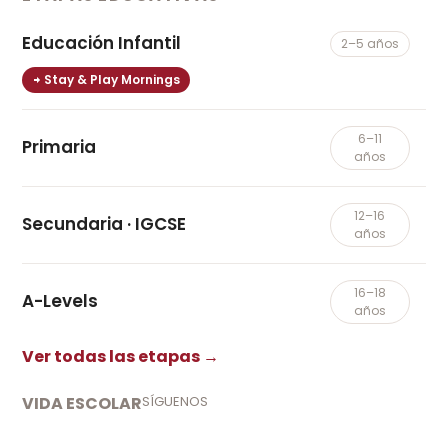
Educación Infantil
2–5 años
Stay & Play Mornings
6–11
Primaria
años
12–16
Secundaria · IGCSE
años
16–18
A-Levels
años
Ver todas las etapas →
VIDA ESCOLAR
SÍGUENOS