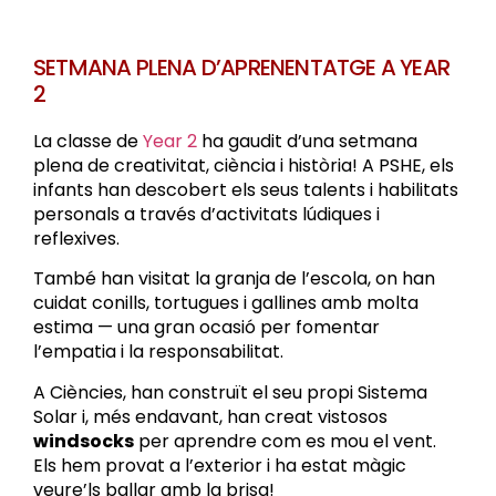
SETMANA PLENA D’APRENENTATGE A YEAR
2
La classe de
Year 2
ha gaudit d’una setmana
plena de creativitat, ciència i història! A PSHE, els
infants han descobert els seus talents i habilitats
personals a través d’activitats lúdiques i
reflexives.
També han visitat la granja de l’escola, on han
cuidat conills, tortugues i gallines amb molta
estima — una gran ocasió per fomentar
l’empatia i la responsabilitat.
A Ciències, han construït el seu propi Sistema
Solar i, més endavant, han creat vistosos
windsocks
per aprendre com es mou el vent.
Els hem provat a l’exterior i ha estat màgic
veure’ls ballar amb la brisa!