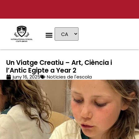
Per què ISCB
Etapes educatives
Vida escolar
Admissions & Tarifes
Visita privada
Un Viatge Creatiu – Art, Ciència i
l’Antic Egipte a Year 2
juny 16, 2025
Notícies de l'escola