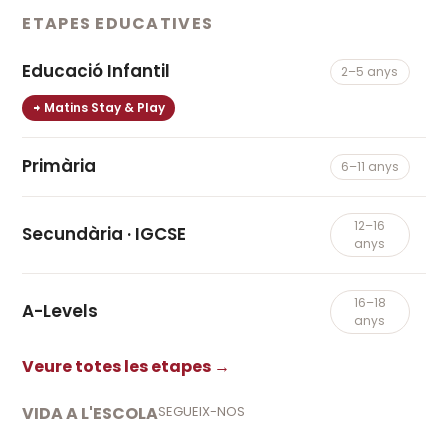
ETAPES EDUCATIVES
Educació Infantil
2–5 anys
Matins Stay & Play
Primària
6–11 anys
12–16
Secundària · IGCSE
anys
16–18
A-Levels
anys
Veure totes les etapes →
VIDA A L'ESCOLA
SEGUEIX-NOS