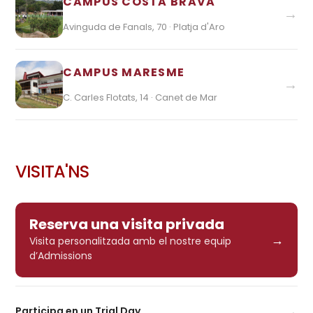
CAMPUS COSTA BRAVA
→
Avinguda de Fanals, 70 · Platja d'Aro
CAMPUS MARESME
→
C. Carles Flotats, 14 · Canet de Mar
VISITA'NS
Reserva una visita privada
→
Visita personalitzada amb el nostre equip
d’Admissions
→
Participa en un Trial Day