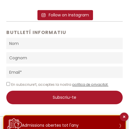
Follow on Instagram
BUTLLETÍ INFORMATIU
En subscriure’t, acceptes la nostra
política de privacitat.
Subscriu-te
×
© 2026 INTERNATIONAL SCHOOL COSTA BRAVA | TOTS ELS DRETS
›
RESERVATS
Admissions obertes tot l'any
AVÍS LEGAL
POLÍTICA DE PRIVACITAT
POLÍTICA DE COOKIES