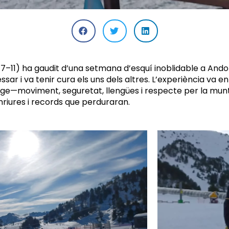
 7–11) ha gaudit d’una setmana d’esquí inoblidable a Ando
r i va tenir cura els uns dels altres. L’experiència va enf
tge—moviment, seguretat, llengües i respecte per la muntan
ures i records que perduraran.