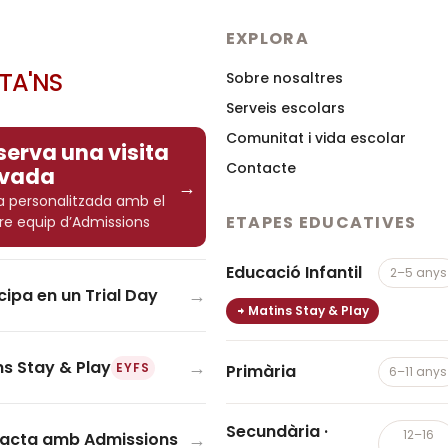
EXPLORA
ITA'NS
Sobre nosaltres
Serveis escolars
Comunitat i vida escolar
serva una visita
Contacte
ivada
→
ta personalitzada amb el
ETAPES EDUCATIVES
re equip d’Admissions
Educació Infantil
2–5 anys
→
cipa en un Trial Day
Matins Stay & Play
→
ns Stay & Play
EYFS
Primària
6–11 anys
Secundària ·
12–16
→
acta amb Admissions