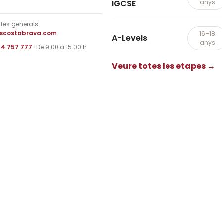
IGCSE
anys
tes generals:
iscostabrava.com
16–18
A-Levels
anys
74 757 777
· De 9.00 a 15.00 h
Veure totes les etapes →