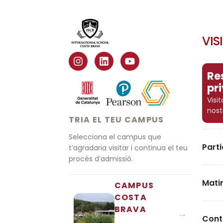
VIS
Re
pr
Visi
nost
TRIA EL TEU CAMPUS
Selecciona el campus que
Parti
t’agradaria visitar i continua el teu
procés d’admissió.
Mati
CAMPUS
COSTA
BRAVA
→
Cont