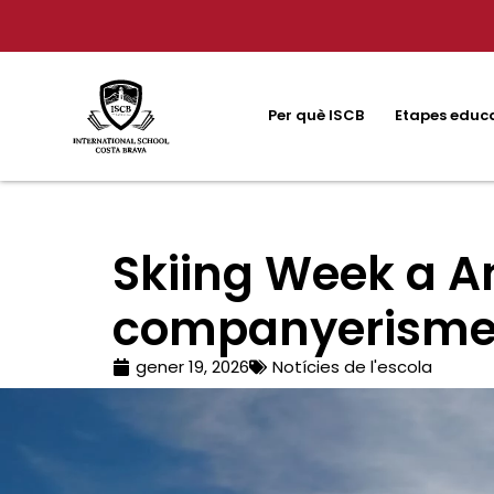
Per què ISCB
Etapes educ
Skiing Week a An
companyerism
gener 19, 2026
Notícies de l'escola