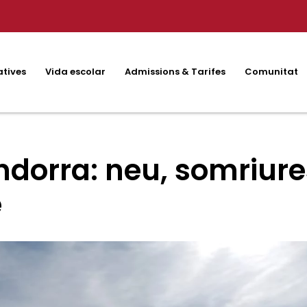
atives
Vida escolar
Admissions & Tarifes
Comunitat
dorra: neu, somriures
e