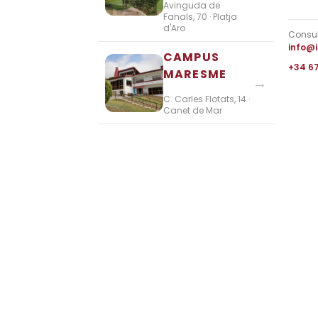
Avinguda de
Fanals, 70 · Platja
d'Aro
Consul
info@
CAMPUS
+34 6
MARESME
→
C. Carles Flotats, 14 ·
Canet de Mar